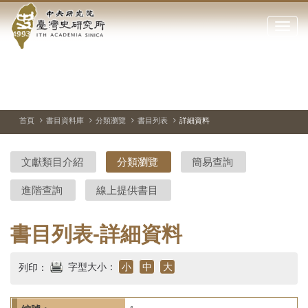
中
跳
到
點
央
主
擊
要
開
研
內
啟
容
或
究
切
上
下
主
區
換
一
一
圖
關
暫
張
張
連
塊
閉
停、
圖
圖
結
院-
播
片
片
首頁
書目資料庫
分類瀏覽
書目列表
詳細資料
網
放
站
臺
主
文獻類目介紹
分類瀏覽
簡易查詢
要
灣
選
進階查詢
線上提供書目
單
史
研
書目列表-詳細資料
究
字型大小：
小
中
大
列印：
所-