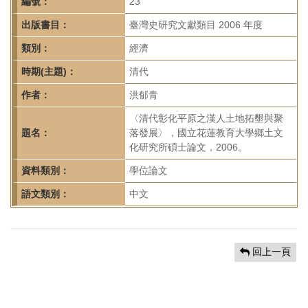
首
編號：
23
頁
出版書目：
臺灣史研究文獻類目 2006 年度
類別：
經濟
時期(主題)：
清代
作者：
洪郁青
〈清代彰化平原之漢人土地拓墾與聚
題名：
落發展〉，國立花蓮教育大學鄉土文
化研究所碩士論文，2006。
資料類別：
學位論文
語文類別：
中文
回上一頁