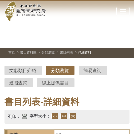
中
跳
到
點
央
主
擊
要
開
研
內
啟
容
或
究
切
上
下
主
區
換
一
一
圖
關
暫
張
張
連
塊
閉
停、
圖
圖
結
院-
播
片
片
首頁
書目資料庫
分類瀏覽
書目列表
詳細資料
網
放
站
臺
主
文獻類目介紹
分類瀏覽
簡易查詢
要
灣
選
進階查詢
線上提供書目
單
史
研
書目列表-詳細資料
究
字型大小：
小
中
大
列印：
所-