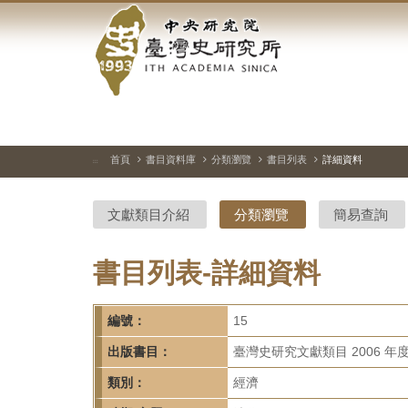
中
跳
到
央
主
要
研
內
容
究
區
塊
院-
首頁
書目資料庫
分類瀏覽
書目列表
詳細資料
:::
臺
文獻類目介紹
分類瀏覽
簡易查詢
灣
史
書目列表-詳細資料
研
編號：
15
究
出版書目：
臺灣史研究文獻類目 2006 年
所-
類別：
經濟