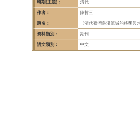
首
時期(主題)：
清代
頁
作者：
陳哲三
題名：
〈清代臺灣烏溪流域的移墾與水圳修
資料類別：
期刊
語文類別：
中文