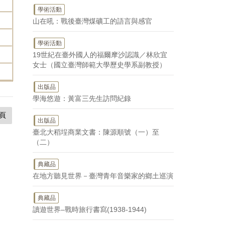
學術活動
山在吼：戰後臺灣煤礦工的語言與感官
學術活動
19世紀在臺外國人的福爾摩沙認識／林欣宜
女士（國立臺灣師範大學歷史學系副教授）
出版品
學海悠遊：黃富三先生訪問紀錄
頁
出版品
臺北大稻埕商業文書：陳源順號（一）至
（二）
典藏品
在地方聽見世界－臺灣青年音樂家的鄉土巡演
典藏品
讀遊世界–戰時旅行書寫(1938-1944)