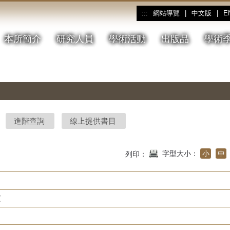
網站導覽
|
中文版
|
E
:::
本所簡介
研究人員
學術活動
出版品
學術
進階查詢
線上提供書目
字型大小：
小
中
列印：
度