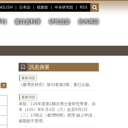
NGLISH
|
日本語
|
檔案館
|
中央研究院
|
RSS
開
啟
或
季刊
書目資料庫
研究資源
所內專區
收
合
搜
切
上
下
主
換
一
一
圖
尋
暫
張
張
連
停、
圖
圖
結
欄
播
片
片
位
放
:::
訊息摘要
最新消息
《臺灣史研究》第33卷第2期，業已出版。
大
最新消息
本院「116年度第1梯次博士後研究學者」自
本（115）年8 月1日（六）起至9月1日
（二）17時止（臺灣時間）受理 線上申請，
逾期恕不受理。