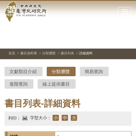
中
跳
到
點
央
主
擊
要
開
研
內
啟
容
或
究
切
上
下
主
區
換
一
一
圖
關
暫
張
張
連
塊
閉
停、
圖
圖
結
院-
播
片
片
首頁
書目資料庫
分類瀏覽
書目列表
詳細資料
網
放
站
臺
主
文獻類目介紹
分類瀏覽
簡易查詢
要
灣
選
進階查詢
線上提供書目
單
史
研
書目列表-詳細資料
究
字型大小：
小
中
大
列印：
所-