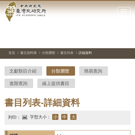
中
跳
到
點
央
主
擊
要
開
研
內
啟
容
或
究
切
上
下
主
區
換
一
一
圖
關
暫
張
張
連
塊
閉
停、
圖
圖
結
院-
播
片
片
首頁
書目資料庫
分類瀏覽
書目列表
詳細資料
網
放
站
臺
主
文獻類目介紹
分類瀏覽
簡易查詢
要
灣
選
進階查詢
線上提供書目
單
史
研
書目列表-詳細資料
究
字型大小：
小
中
大
列印：
所-