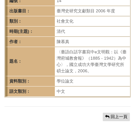
首
編號：
14
頁
出版書目：
臺灣史研究文獻類目 2006 年度
類別：
社會文化
時期(主題)：
清代
作者：
陳慕真
〈臺語白話字書寫中e文明觀：以《臺
灣府城教會報》（1885 - 1942）為中
題名：
心〉，國立成功大學臺灣文學研究所
碩士論文，2006。
資料類別：
學位論文
語文類別：
中文
回上一頁