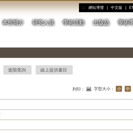
網站導覽
|
中文版
|
E
:::
本所簡介
研究人員
學術活動
出版品
學術
進階查詢
線上提供書目
字型大小：
小
中
列印：
度