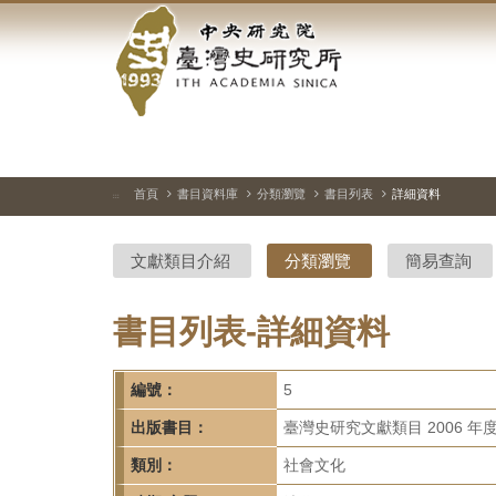
中
跳
到
央
主
要
研
內
容
究
區
塊
院-
首頁
書目資料庫
分類瀏覽
書目列表
詳細資料
:::
臺
文獻類目介紹
分類瀏覽
簡易查詢
灣
史
書目列表-詳細資料
研
編號：
5
究
出版書目：
臺灣史研究文獻類目 2006 年
所-
類別：
社會文化