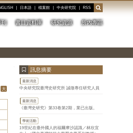
NGLISH
|
日本語
|
檔案館
|
中央研究院
|
RSS
開
啟
或
季刊
書目資料庫
研究資源
所內專區
收
合
搜
切
上
下
主
換
一
一
圖
尋
暫
張
張
連
停、
圖
圖
結
欄
播
片
片
位
放
:::
訊息摘要
最新消息
中央研究院臺灣史研究所 誠徵專任研究人員
大
最新消息
《臺灣史研究》第33卷第2期，業已出版。
學術活動
19世紀在臺外國人的福爾摩沙認識／林欣宜