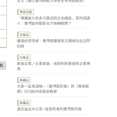
女士（國立臺灣師範大學歷史學系副教授）
學術活動
「傳播媒介的多元匯流與文化鑲嵌」系列演講
-
Ⅱ：臺灣如何顯影在片格轉動間？
出版品
礦場的管理者：臺灣煤礦耆宿王國雄先生訪問
紀錄
出版品
家族企業／企業家族：侯雨利與臺南幫企業傳
頁
承
典藏品
大家一起來讀報─《臺灣新民報》與《興南新
聞》日刊的內容取材觀察
典藏品
讓言論走向公眾─從新民會到臺灣新民報