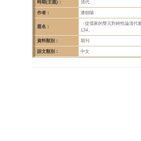
首
時期(主題)：
清代
頁
作者：
潘朝陽
〈從儒家的雙元對峙性論清代臺灣
題名：
134。
資料類別：
期刊
語文類別：
中文