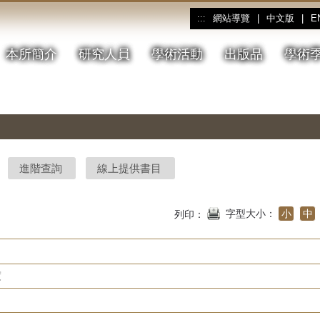
網站導覽
|
中文版
|
E
:::
本所簡介
研究人員
學術活動
出版品
學術
進階查詢
線上提供書目
字型大小：
小
中
列印：
度