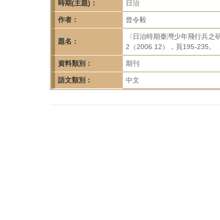
首
時期(主題)：
日治
頁
作者：
曾令毅
〈日治時期臺灣少年飛行兵之
題名：
2（2006.12），頁195-235。
資料類別：
期刊
語文類別：
中文