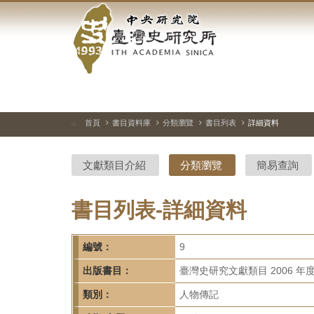
中
跳
到
央
主
要
研
內
容
究
區
塊
院-
首頁
書目資料庫
分類瀏覽
書目列表
詳細資料
:::
臺
文獻類目介紹
分類瀏覽
簡易查詢
灣
史
書目列表-詳細資料
研
編號：
9
究
出版書目：
臺灣史研究文獻類目 2006 年
所-
類別：
人物傳記