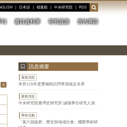
NGLISH
|
日本語
|
檔案館
|
中央研究院
|
RSS
開
啟
或
季刊
書目資料庫
研究資源
所內專區
收
合
搜
切
上
下
主
換
一
一
圖
尋
暫
張
張
連
停、
圖
圖
結
欄
播
片
片
位
放
:::
訊息摘要
最新消息
本所115年度獎補助訪問學員核定名單
大
最新消息
中央研究院臺灣史研究所 誠徵專任研究人員
學術活動
「第六屆族群、歷史與地域社會」國際學術研