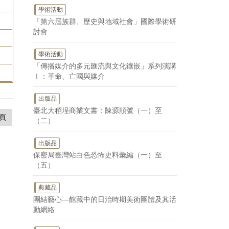
學術活動
「第六屆族群、歷史與地域社會」國際學術研
討會
學術活動
「傳播媒介的多元匯流與文化鑲嵌」系列演講
Ⅰ：革命、亡國與媒介
出版品
臺北大稻埕商業文書：陳源順號（一）至
頁
（二）
出版品
保密局臺灣站白色恐怖史料彙編（一）至
（五）
典藏品
團結藝心—館藏中的日治時期美術團體及其活
動網絡