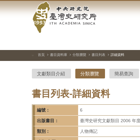
中
跳
到
央
主
要
研
內
容
究
區
塊
院-
首頁
書目資料庫
分類瀏覽
書目列表
詳細資料
:::
臺
文獻類目介紹
分類瀏覽
簡易查詢
灣
史
書目列表-詳細資料
研
編號：
6
究
出版書目：
臺灣史研究文獻類目 2006 年
所-
類別：
人物傳記