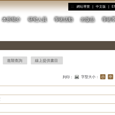
網站導覽
|
中文版
|
E
:::
本所簡介
研究人員
學術活動
出版品
學術
進階查詢
線上提供書目
字型大小：
小
中
列印：
度