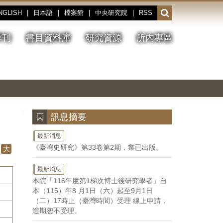
NGLISH
|
日本語
|
檔案館
|
中央研究院
|
RSS
開
啟
或
季刊
書目資料庫
研究資源
所內專區
收
合
搜
切
上
下
主
換
一
一
圖
尋
暫
張
張
連
停、
圖
圖
結
欄
播
片
片
位
放
:::
訊息摘要
最新消息
《臺灣史研究》第33卷第2期，業已出版。
大
最新消息
本院「116年度第1梯次博士後研究學者」自
本（115）年8 月1日（六）起至9月1日
（二）17時止（臺灣時間）受理 線上申請，
逾期恕不受理。