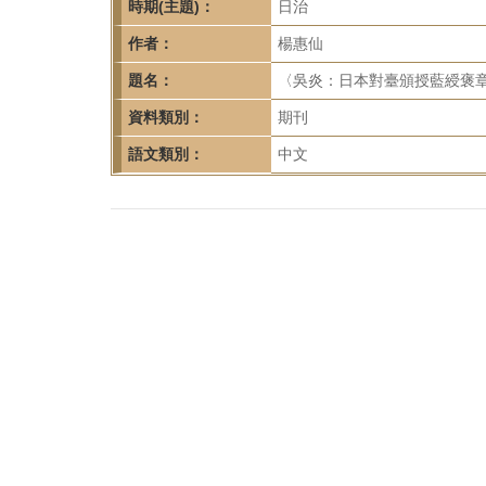
首
時期(主題)：
日治
頁
作者：
楊惠仙
題名：
〈吳炎：日本對臺頒授藍綬褒章第一
資料類別：
期刊
語文類別：
中文