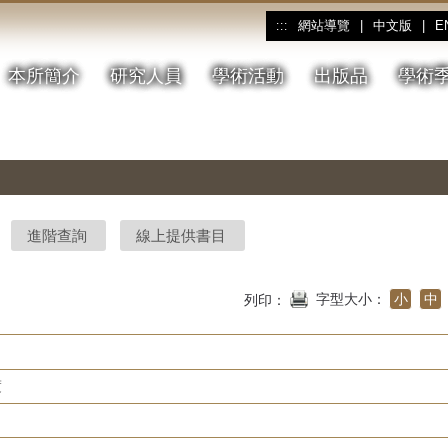
網站導覽
|
中文版
|
E
:::
本所簡介
研究人員
學術活動
出版品
學術
進階查詢
線上提供書目
字型大小：
小
中
列印：
度