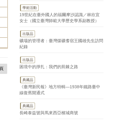
學術活動
19世紀在臺外國人的福爾摩沙認識／林欣宜
女士（國立臺灣師範大學歷史學系副教授）
出版品
礦場的管理者：臺灣煤礦耆宿王國雄先生訪問
紀錄
出版品
困境中的掙扎：我們的荊棘之路
頁
典藏品
《臺灣新民報》地方特輯—1938年鐵路臺中
線復舊開通式
典藏品
長崎泰益號與馬來西亞檳城商號