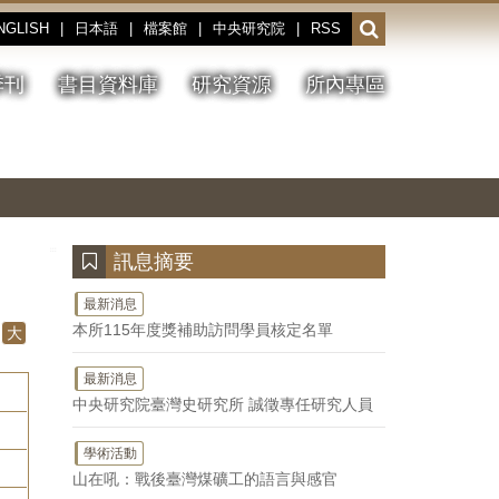
NGLISH
|
日本語
|
檔案館
|
中央研究院
|
RSS
開
啟
或
季刊
書目資料庫
研究資源
所內專區
收
合
搜
切
上
下
主
換
一
一
圖
尋
暫
張
張
連
停、
圖
圖
結
欄
播
片
片
位
放
:::
訊息摘要
最新消息
本所115年度獎補助訪問學員核定名單
大
最新消息
中央研究院臺灣史研究所 誠徵專任研究人員
學術活動
山在吼：戰後臺灣煤礦工的語言與感官