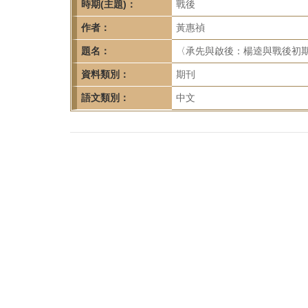
首
時期(主題)：
戰後
頁
作者：
黃惠禎
題名：
〈承先與啟後：楊逵與戰後初期臺
資料類別：
期刊
語文類別：
中文