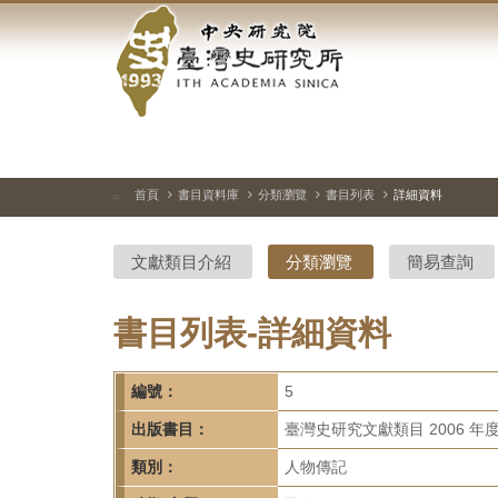
中
跳
到
央
主
要
研
內
容
究
區
塊
院-
首頁
書目資料庫
分類瀏覽
書目列表
詳細資料
:::
臺
文獻類目介紹
分類瀏覽
簡易查詢
灣
史
書目列表-詳細資料
研
編號：
5
究
出版書目：
臺灣史研究文獻類目 2006 年
所-
類別：
人物傳記