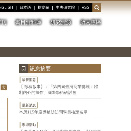
NGLISH
|
日本語
|
檔案館
|
中央研究院
|
RSS
開
啟
或
季刊
書目資料庫
研究資源
所內專區
收
合
搜
切
上
下
主
換
一
一
圖
尋
暫
張
張
連
停、
圖
圖
結
欄
播
片
片
位
放
:::
訊息摘要
最新消息
【 徵稿啟事】：「第四屆臺灣商業傳統：體
大
制內外的操作」國際學術研討會
最新消息
本所115年度獎補助訪問學員核定名單
學術活動