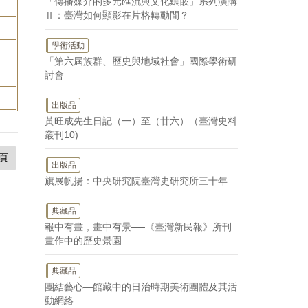
「傳播媒介的多元匯流與文化鑲嵌」系列演講
Ⅱ：臺灣如何顯影在片格轉動間？
學術活動
「第六屆族群、歷史與地域社會」國際學術研
討會
出版品
黃旺成先生日記（一）至（廿六）（臺灣史料
叢刊10)
頁
出版品
旗展帆揚：中央研究院臺灣史研究所三十年
典藏品
報中有畫，畫中有景──《臺灣新民報》所刊
畫作中的歷史景園
典藏品
團結藝心—館藏中的日治時期美術團體及其活
動網絡