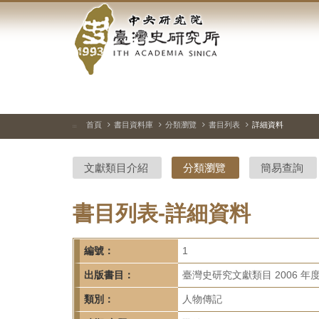
中
跳
到
央
主
要
研
內
容
究
區
塊
院-
首頁
書目資料庫
分類瀏覽
書目列表
詳細資料
:::
臺
文獻類目介紹
分類瀏覽
簡易查詢
灣
史
書目列表-詳細資料
研
編號：
1
究
出版書目：
臺灣史研究文獻類目 2006 年
所-
類別：
人物傳記