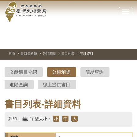
中
跳
到
點
央
主
擊
要
開
研
內
啟
容
或
究
切
上
下
主
區
換
一
一
圖
關
暫
張
張
連
塊
閉
停、
圖
圖
結
院-
播
片
片
首頁
書目資料庫
分類瀏覽
書目列表
詳細資料
網
放
站
臺
主
文獻類目介紹
分類瀏覽
簡易查詢
要
灣
選
進階查詢
線上提供書目
單
史
研
書目列表-詳細資料
究
字型大小：
小
中
大
列印：
所-