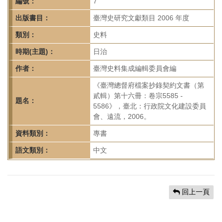
首
編號：
7
頁
出版書目：
臺灣史研究文獻類目 2006 年度
類別：
史料
時期(主題)：
日治
作者：
臺灣史料集成編輯委員會編
《臺灣總督府檔案抄錄契約文書（第
貳輯）第十六冊：卷宗5585 -
題名：
5586》，臺北：行政院文化建設委員
會、遠流，2006。
資料類別：
專書
語文類別：
中文
回上一頁