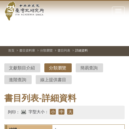
中
跳
到
點
央
主
擊
要
開
研
內
啟
容
或
究
切
上
下
主
區
換
一
一
圖
關
暫
張
張
連
塊
閉
停、
圖
圖
結
院-
播
片
片
首頁
書目資料庫
分類瀏覽
書目列表
詳細資料
網
放
站
臺
主
文獻類目介紹
分類瀏覽
簡易查詢
要
灣
選
進階查詢
線上提供書目
單
史
研
書目列表-詳細資料
究
字型大小：
小
中
大
列印：
所-