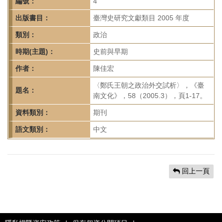
首
編號：
4
頁
出版書目：
臺灣史研究文獻類目 2005 年度
類別：
政治
時期(主題)：
史前與早期
作者：
陳佳宏
〈鄭氏王朝之政治外交試析〉，《臺
題名：
南文化》，58（2005.3），頁1-17。
資料類別：
期刊
語文類別：
中文
回上一頁