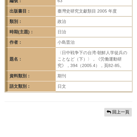
首
編號：
63
頁
出版書目：
臺灣史研究文獻類目 2005 年度
類別：
政治
時期(主題)：
日治
作者：
小島晋治
〈日中戦争下の台湾‧朝鮮人学徒兵の
題名：
ことなど（下）〉，《労働運動研
究》，394（2005.4），頁82-85。
資料類別：
期刊
語文類別：
日文
回上一頁