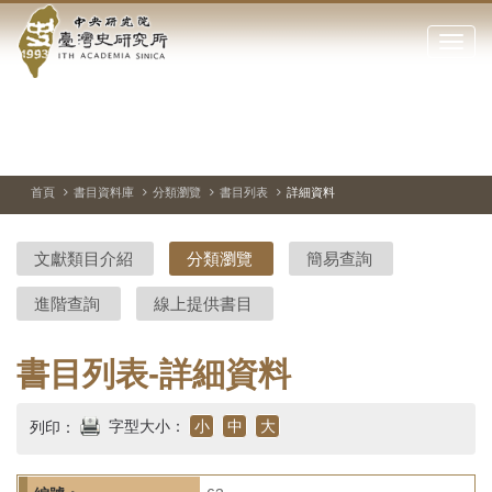
中
跳
到
點
央
主
擊
要
開
研
內
啟
容
或
究
切
上
下
主
區
換
一
一
圖
關
暫
張
張
連
塊
閉
停、
圖
圖
結
院-
播
片
片
首頁
書目資料庫
分類瀏覽
書目列表
詳細資料
網
放
站
臺
主
文獻類目介紹
分類瀏覽
簡易查詢
要
灣
選
進階查詢
線上提供書目
單
史
研
書目列表-詳細資料
究
字型大小：
小
中
大
列印：
所-