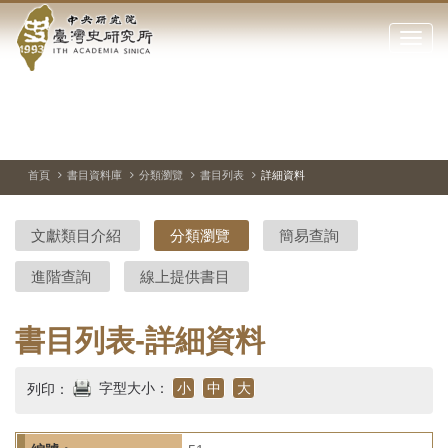
中
跳
到
點
央
主
擊
要
開
研
內
啟
容
或
究
切
上
下
主
區
換
一
一
圖
關
暫
張
張
連
塊
閉
停、
圖
圖
結
院-
播
片
片
首頁
書目資料庫
分類瀏覽
書目列表
詳細資料
網
放
站
臺
主
文獻類目介紹
分類瀏覽
簡易查詢
要
灣
選
進階查詢
線上提供書目
單
史
研
書目列表-詳細資料
究
字型大小：
小
中
大
列印：
所-