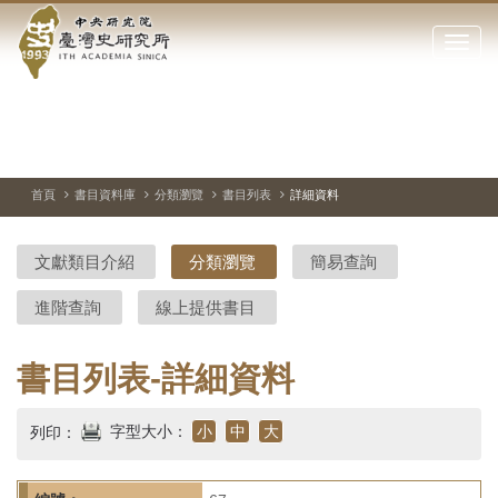
中
跳
到
點
央
主
擊
要
開
研
內
啟
容
或
究
切
上
下
主
區
換
一
一
圖
關
暫
張
張
連
塊
閉
停、
圖
圖
結
院-
播
片
片
首頁
書目資料庫
分類瀏覽
書目列表
詳細資料
網
放
站
臺
主
文獻類目介紹
分類瀏覽
簡易查詢
要
灣
選
進階查詢
線上提供書目
單
史
研
書目列表-詳細資料
究
字型大小：
小
中
大
列印：
所-