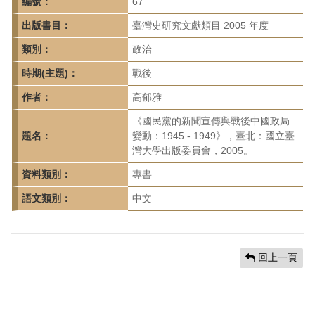
首
編號：
67
頁
出版書目：
臺灣史研究文獻類目 2005 年度
類別：
政治
時期(主題)：
戰後
作者：
高郁雅
《國民黨的新聞宣傳與戰後中國政局
題名：
變動：1945 - 1949》，臺北：國立臺
灣大學出版委員會，2005。
資料類別：
專書
語文類別：
中文
回上一頁