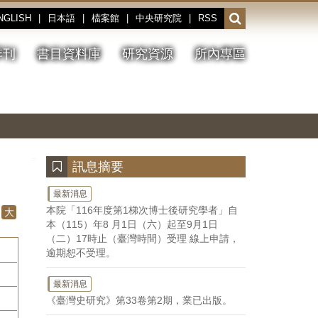
NGLISH
|
日本語
|
檔案館
|
中央研究院
|
RSS
開
啟
或
季刊
書目資料庫
研究資源
所內專區
收
合
搜
切
上
下
主
換
一
一
圖
尋
暫
張
張
連
停、
圖
圖
結
欄
播
片
片
位
放
:::
訊息摘要
最新消息
本院「116年度第1梯次博士後研究學者」自
大
本（115）年8 月1日（六）起至9月1日
（二）17時止（臺灣時間）受理 線上申請，
逾期恕不受理。
最新消息
《臺灣史研究》第33卷第2期，業已出版。