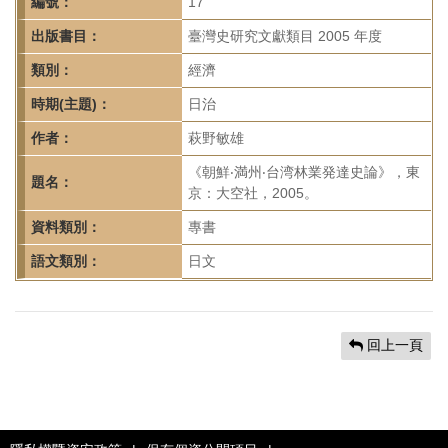
首
編號：
17
頁
出版書目：
臺灣史研究文獻類目 2005 年度
類別：
經濟
時期(主題)：
日治
作者：
萩野敏雄
《朝鮮‧満州‧台湾林業発達史論》，東
題名：
京：大空社，2005。
資料類別：
專書
語文類別：
日文
回上一頁