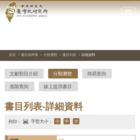
中
跳
到
點
央
主
擊
要
開
研
內
啟
容
或
究
切
上
下
主
區
換
一
一
圖
關
暫
張
張
連
塊
閉
停、
圖
圖
結
院-
播
片
片
首頁
書目資料庫
分類瀏覽
書目列表
詳細資料
網
放
站
臺
主
文獻類目介紹
分類瀏覽
簡易查詢
要
灣
選
進階查詢
線上提供書目
單
史
研
書目列表-詳細資料
究
字型大小：
小
中
大
列印：
所-