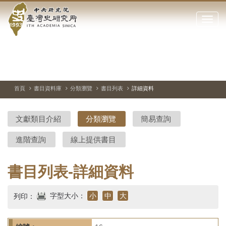
中
跳
到
點
央
主
擊
要
開
研
內
啟
容
或
究
切
上
下
主
區
換
一
一
圖
關
暫
張
張
連
塊
閉
停、
圖
圖
結
院-
播
片
片
首頁
書目資料庫
分類瀏覽
書目列表
詳細資料
網
放
站
臺
主
文獻類目介紹
分類瀏覽
簡易查詢
要
灣
選
進階查詢
線上提供書目
單
史
研
書目列表-詳細資料
究
字型大小：
小
中
大
列印：
所-