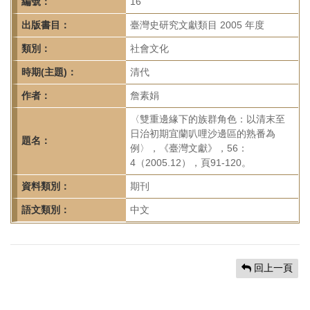
首
編號：
16
頁
出版書目：
臺灣史研究文獻類目 2005 年度
類別：
社會文化
時期(主題)：
清代
作者：
詹素娟
〈雙重邊緣下的族群角色：以清末至
日治初期宜蘭叭哩沙邊區的熟番為
題名：
例〉，《臺灣文獻》，56：
4（2005.12），頁91-120。
資料類別：
期刊
語文類別：
中文
回上一頁