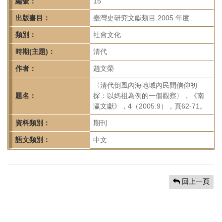
首
編號：
15
頁
出版書目：
臺灣史研究文獻類目 2005 年度
類別：
社會文化
時期(主題)：
清代
作者：
趙文榮
〈清代倒風內海地域內民間信仰初
題名：
探：以媽祖為例的一個觀察〉，《南
瀛文獻》，4（2005.9），頁62-71。
資料類別：
期刊
語文類別：
中文
回上一頁