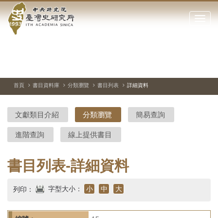
中
跳
到
點
央
主
擊
要
開
研
內
啟
容
或
究
切
上
下
主
區
換
一
一
圖
關
暫
張
張
連
塊
閉
停、
圖
圖
結
院-
播
片
片
首頁
書目資料庫
分類瀏覽
書目列表
詳細資料
網
放
站
臺
主
文獻類目介紹
分類瀏覽
簡易查詢
要
灣
選
進階查詢
線上提供書目
單
史
研
書目列表-詳細資料
究
字型大小：
小
中
大
列印：
所-