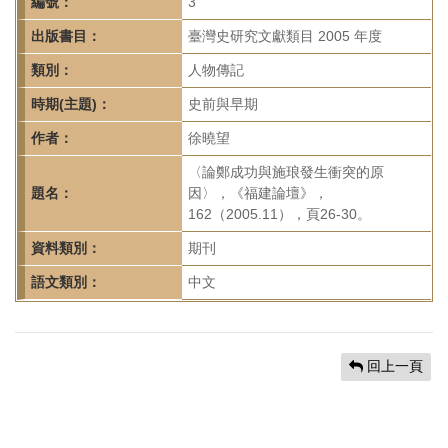
首
編號：
3
頁
出版書目：
臺灣史研究文獻類目 2005 年度
類別：
人物傳記
時期(主題)：
史前與早期
作者：
徐曉望
〈論鄭成功與施琅發生衝突的原
題名：
因〉，《福建論壇》，
162（2005.11），頁26-30。
資料類別：
期刊
語文類別：
中文
回上一頁