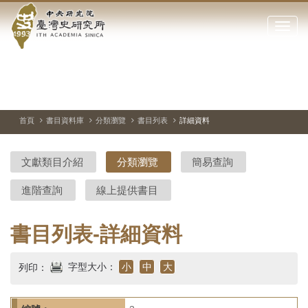
中
跳
到
點
央
主
擊
要
開
研
內
啟
容
或
究
切
上
下
主
區
換
一
一
圖
關
暫
張
張
連
塊
閉
停、
圖
圖
結
院-
播
片
片
首頁
書目資料庫
分類瀏覽
書目列表
詳細資料
網
放
站
臺
主
文獻類目介紹
分類瀏覽
簡易查詢
要
灣
選
進階查詢
線上提供書目
單
史
研
書目列表-詳細資料
究
字型大小：
小
中
大
列印：
所-