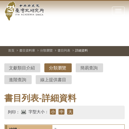
中
跳
到
點
央
主
擊
要
開
研
內
啟
容
或
究
切
上
下
主
區
換
一
一
圖
關
暫
張
張
連
塊
閉
停、
圖
圖
結
院-
播
片
片
首頁
書目資料庫
分類瀏覽
書目列表
詳細資料
網
放
站
臺
主
文獻類目介紹
分類瀏覽
簡易查詢
要
灣
選
進階查詢
線上提供書目
單
史
研
書目列表-詳細資料
究
字型大小：
小
中
大
列印：
所-