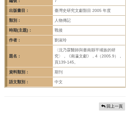
首
編號：
7
頁
出版書目：
臺灣史研究文獻類目 2005 年度
類別：
人物傳記
時期(主題)：
戰後
作者：
劉淑玲
〈沈乃霖醫師與臺南縣平埔族的研
題名：
究〉，《南瀛文獻》，4（2005.9），
頁139-145。
資料類別：
期刊
語文類別：
中文
回上一頁