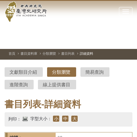
中
跳
到
點
央
主
擊
要
開
研
內
啟
容
或
究
切
上
下
主
區
換
一
一
圖
關
暫
張
張
連
塊
閉
停、
圖
圖
結
院-
播
片
片
首頁
書目資料庫
分類瀏覽
書目列表
詳細資料
網
放
站
臺
主
文獻類目介紹
分類瀏覽
簡易查詢
要
灣
選
進階查詢
線上提供書目
單
史
研
書目列表-詳細資料
究
字型大小：
小
中
大
列印：
所-