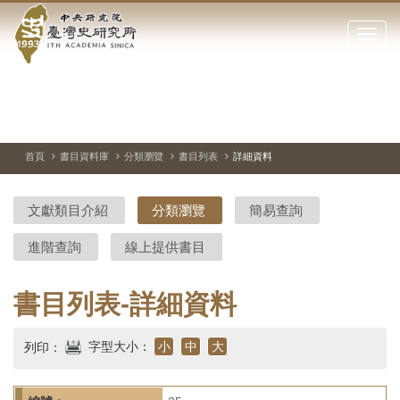
中
跳
到
點
央
主
擊
要
開
研
內
啟
容
或
究
切
上
下
主
區
換
一
一
圖
關
暫
張
張
連
塊
閉
停、
圖
圖
結
院-
播
片
片
首頁
書目資料庫
分類瀏覽
書目列表
詳細資料
網
放
站
臺
主
文獻類目介紹
分類瀏覽
簡易查詢
要
灣
選
進階查詢
線上提供書目
單
史
研
書目列表-詳細資料
究
字型大小：
小
中
大
列印：
所-