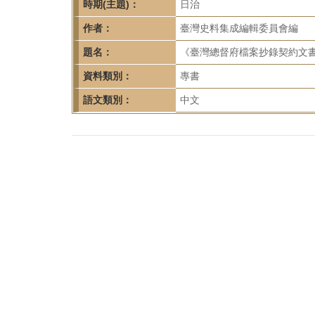
首
時期(主題)：
日治
頁
作者：
臺灣史料集成編輯委員會編
題名：
《臺灣總督府檔案抄錄契約文書
資料類別：
專書
語文類別：
中文