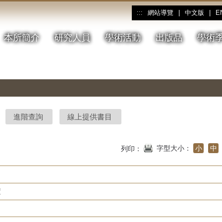
網站導覽
|
中文版
|
E
:::
本所簡介
研究人員
學術活動
出版品
學術
進階查詢
線上提供書目
字型大小：
小
中
列印：
度