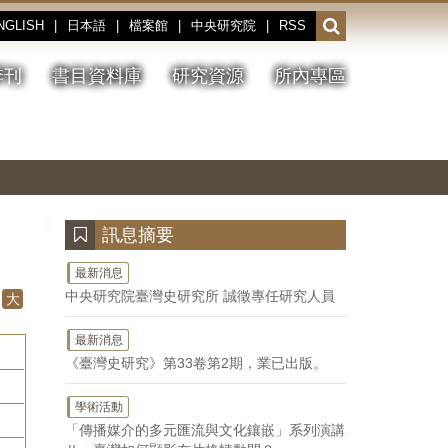
NGLISH
|
日本語
|
檔案館
|
中央研究院
|
RSS
開
啟
或
季刊
書目資料庫
研究資源
所內專區
收
合
搜
切
上
下
主
換
一
一
圖
尋
暫
張
張
連
停、
圖
圖
結
欄
播
片
片
位
放
:::
訊息摘要
最新消息
中央研究院臺灣史研究所 誠徵專任研究人員
大
最新消息
《臺灣史研究》第33卷第2期，業已出版。
學術活動
「傳播媒介的多元匯流與文化鑲嵌」系列演講