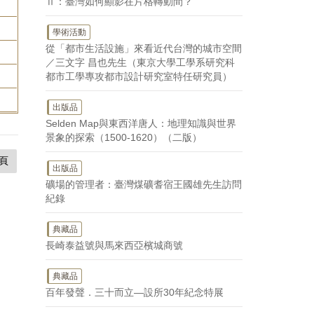
Ⅱ：臺灣如何顯影在片格轉動間？
學術活動
從「都市生活設施」來看近代台灣的城市空間
／三文字 昌也先生（東京大學工學系研究科
都市工學專攻都市設計研究室特任研究員）
出版品
Selden Map與東西洋唐人：地理知識與世界
景象的探索（1500-1620）（二版）
頁
出版品
礦場的管理者：臺灣煤礦耆宿王國雄先生訪問
紀錄
典藏品
長崎泰益號與馬來西亞檳城商號
典藏品
百年發聲．三十而立—設所30年紀念特展