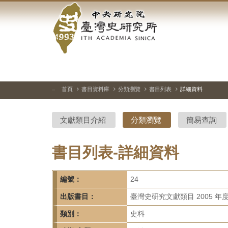
中
跳
到
央
主
要
研
內
容
究
區
塊
院-
首頁
書目資料庫
分類瀏覽
書目列表
詳細資料
:::
臺
文獻類目介紹
分類瀏覽
簡易查詢
灣
史
書目列表-詳細資料
研
編號：
24
究
出版書目：
臺灣史研究文獻類目 2005 年
所-
類別：
史料