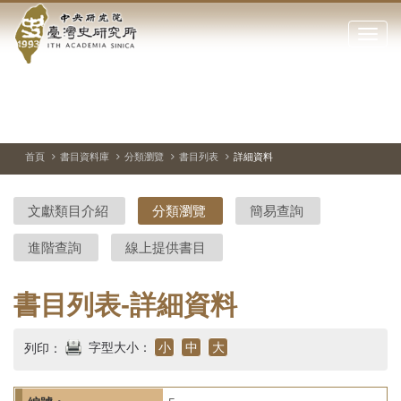
中
跳
到
點
央
主
擊
要
開
研
內
啟
容
或
究
切
上
下
主
區
換
一
一
圖
關
暫
張
張
連
塊
閉
停、
圖
圖
結
院-
播
片
片
首頁
書目資料庫
分類瀏覽
書目列表
詳細資料
網
放
站
臺
主
文獻類目介紹
分類瀏覽
簡易查詢
要
灣
選
進階查詢
線上提供書目
單
史
研
書目列表-詳細資料
究
字型大小：
小
中
大
列印：
所-