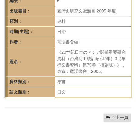
首
編號：
5
頁
出版書目：
臺灣史研究文獻類目 2005 年度
類別：
史料
時期(主題)：
日治
作者：
竜渓書舍編
《20世紀日本のアジア関係重要研究
資料（台湾商工統計昭和7年）3（単
題名：
行図書資料）第75卷（復刻版）》，
東京：竜渓書舍，2005。
資料類別：
專書
語文類別：
日文
回上一頁