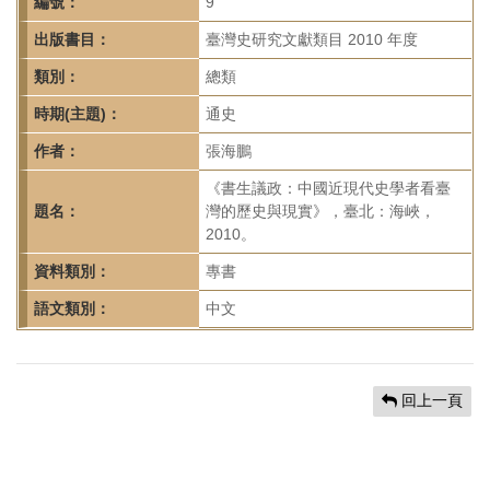
首
編號：
9
頁
出版書目：
臺灣史研究文獻類目 2010 年度
類別：
總類
時期(主題)：
通史
作者：
張海鵬
《書生議政：中國近現代史學者看臺
題名：
灣的歷史與現實》，臺北：海峽，
2010。
資料類別：
專書
語文類別：
中文
回上一頁