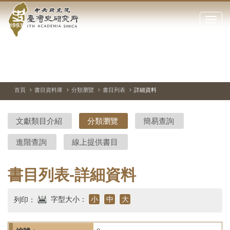
中
跳
到
點
央
主
擊
要
開
研
內
啟
容
或
究
切
上
下
主
區
換
一
一
圖
關
暫
張
張
連
塊
閉
停、
圖
圖
結
院-
播
片
片
首頁
書目資料庫
分類瀏覽
書目列表
詳細資料
網
放
站
臺
主
文獻類目介紹
分類瀏覽
簡易查詢
要
灣
選
進階查詢
線上提供書目
單
史
研
書目列表-詳細資料
究
字型大小：
小
中
大
列印：
所-