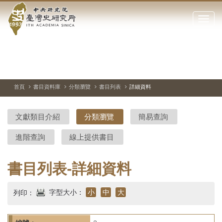
中
跳
到
點
央
主
擊
要
開
研
內
啟
容
或
究
切
上
下
主
區
換
一
一
圖
關
暫
張
張
連
塊
閉
停、
圖
圖
結
院-
播
片
片
首頁
書目資料庫
分類瀏覽
書目列表
詳細資料
網
放
站
臺
主
文獻類目介紹
分類瀏覽
簡易查詢
要
灣
選
進階查詢
線上提供書目
單
史
研
書目列表-詳細資料
究
字型大小：
小
中
大
列印：
所-