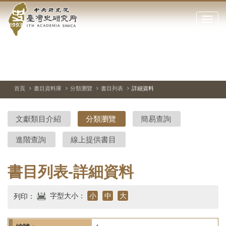
中
跳
到
點
央
主
擊
要
開
研
內
啟
容
或
究
切
上
下
主
區
換
一
一
圖
關
暫
張
張
連
塊
閉
停、
圖
圖
結
院-
播
片
片
首頁
書目資料庫
分類瀏覽
書目列表
詳細資料
網
放
站
臺
主
文獻類目介紹
分類瀏覽
簡易查詢
要
灣
選
進階查詢
線上提供書目
單
史
研
書目列表-詳細資料
究
字型大小：
小
中
大
列印：
所-