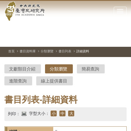
中
跳
到
點
央
主
擊
要
開
研
內
啟
容
或
究
切
上
下
主
區
換
一
一
圖
關
暫
張
張
連
塊
閉
停、
圖
圖
結
院-
播
片
片
首頁
書目資料庫
分類瀏覽
書目列表
詳細資料
網
放
站
臺
主
文獻類目介紹
分類瀏覽
簡易查詢
要
灣
選
進階查詢
線上提供書目
單
史
研
書目列表-詳細資料
究
字型大小：
小
中
大
列印：
所-