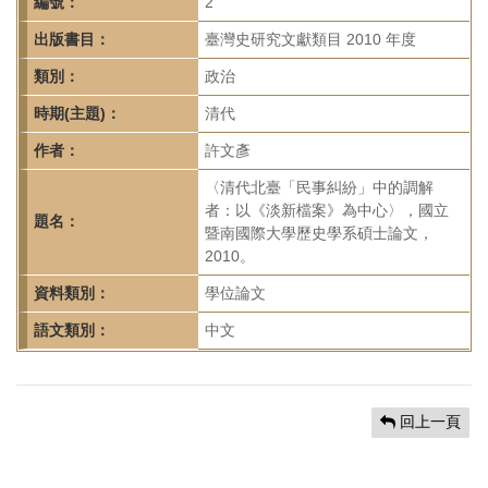
首
編號：
2
頁
出版書目：
臺灣史研究文獻類目 2010 年度
類別：
政治
時期(主題)：
清代
作者：
許文彥
〈清代北臺「民事糾紛」中的調解
者：以《淡新檔案》為中心〉，國立
題名：
暨南國際大學歷史學系碩士論文，
2010。
資料類別：
學位論文
語文類別：
中文
回上一頁