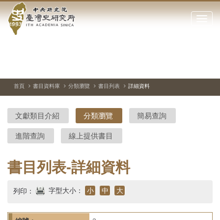
中
跳
到
點
央
主
擊
要
開
研
內
啟
容
或
究
切
上
下
主
區
換
一
一
圖
關
暫
張
張
連
塊
閉
停、
圖
圖
結
院-
播
片
片
首頁
書目資料庫
分類瀏覽
書目列表
詳細資料
網
放
站
臺
主
文獻類目介紹
分類瀏覽
簡易查詢
要
灣
選
進階查詢
線上提供書目
單
史
研
書目列表-詳細資料
究
字型大小：
小
中
大
列印：
所-