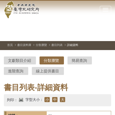
中
跳
到
點
央
主
擊
要
開
研
內
啟
容
或
究
切
上
下
主
區
換
一
一
圖
關
暫
張
張
連
塊
閉
停、
圖
圖
結
院-
播
片
片
首頁
書目資料庫
分類瀏覽
書目列表
詳細資料
網
放
站
臺
主
文獻類目介紹
分類瀏覽
簡易查詢
要
灣
選
進階查詢
線上提供書目
單
史
研
書目列表-詳細資料
究
字型大小：
小
中
大
列印：
所-