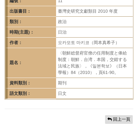
首
編號：
11
頁
出版書目：
臺灣史研究文獻類目 2010 年度
類別：
政治
時期(主題)：
日治
作者：
오카모토 마키코（岡本真希子）
〈朝鮮総督府官僚の任用制度と俸給
制度：朝鮮．台湾．本国，交錯する
題名：
法域と民族〉，《일본학보》（日本
學報）84（2010），頁61-90。
資料類別：
期刊
語文類別：
日文
回上一頁