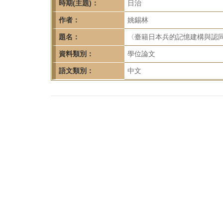
首
時期(主題)：
日治
頁
作者：
姚錫林
題名：
〈臺籍日本兵的記憶建構與認同
資料類別：
學位論文
語文類別：
中文