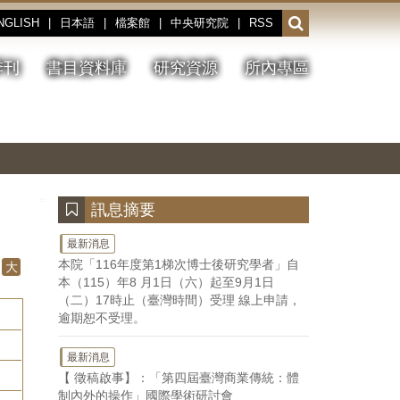
NGLISH
|
日本語
|
檔案館
|
中央研究院
|
RSS
開
啟
或
季刊
書目資料庫
研究資源
所內專區
收
合
搜
切
上
下
主
換
一
一
圖
尋
暫
張
張
連
停、
圖
圖
結
欄
播
片
片
位
放
:::
訊息摘要
最新消息
本院「116年度第1梯次博士後研究學者」自
大
本（115）年8 月1日（六）起至9月1日
（二）17時止（臺灣時間）受理 線上申請，
逾期恕不受理。
最新消息
【 徵稿啟事】：「第四屆臺灣商業傳統：體
制內外的操作」國際學術研討會