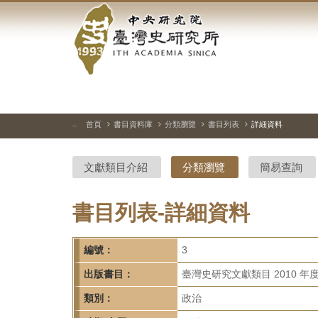
中
跳
到
央
主
要
研
內
容
究
區
塊
院-
首頁
書目資料庫
分類瀏覽
書目列表
詳細資料
:::
臺
文獻類目介紹
分類瀏覽
簡易查詢
灣
史
書目列表-詳細資料
研
編號：
3
究
出版書目：
臺灣史研究文獻類目 2010 年
所-
類別：
政治