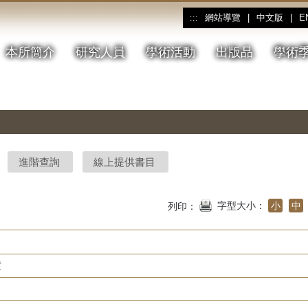
網站導覽
|
中文版
|
E
:::
本所簡介
研究人員
學術活動
出版品
學術
進階查詢
線上提供書目
字型大小：
小
中
列印：
度