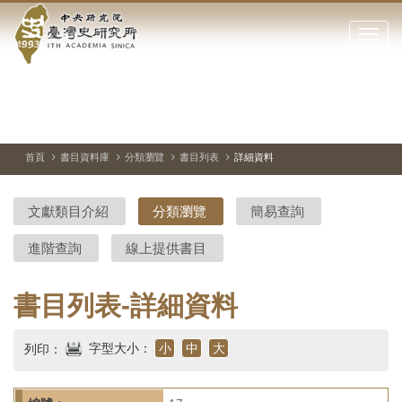
中
跳
到
點
央
主
擊
要
開
研
內
啟
容
或
究
切
上
下
主
區
換
一
一
圖
關
暫
張
張
連
塊
閉
停、
圖
圖
結
院-
播
片
片
首頁
書目資料庫
分類瀏覽
書目列表
詳細資料
網
放
站
臺
主
文獻類目介紹
分類瀏覽
簡易查詢
要
灣
選
進階查詢
線上提供書目
單
史
研
書目列表-詳細資料
究
字型大小：
小
中
大
列印：
所-