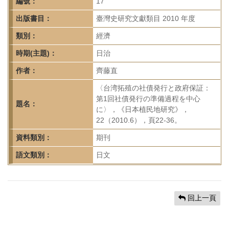
首
編號：
17
頁
出版書目：
臺灣史研究文獻類目 2010 年度
類別：
經濟
時期(主題)：
日治
作者：
齊藤直
〈台湾拓殖の社債発行と政府保証：
第1回社債発行の準備過程を中心
題名：
に〉，《日本植民地研究》，
22（2010.6），頁22-36。
資料類別：
期刊
語文類別：
日文
回上一頁