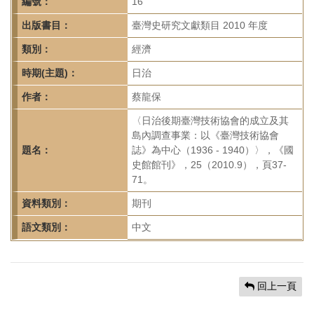
首
編號：
16
頁
出版書目：
臺灣史研究文獻類目 2010 年度
類別：
經濟
時期(主題)：
日治
作者：
蔡龍保
〈日治後期臺灣技術協會的成立及其
島內調查事業：以《臺灣技術協會
題名：
誌》為中心（1936 - 1940）〉，《國
史館館刊》，25（2010.9），頁37-
71。
資料類別：
期刊
語文類別：
中文
回上一頁