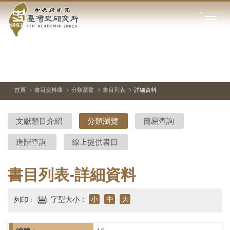
中
跳
到
點
央
主
擊
要
開
研
內
啟
容
或
究
切
上
下
主
區
換
一
一
圖
關
暫
張
張
連
塊
閉
停、
圖
圖
結
院-
播
片
片
首頁
書目資料庫
分類瀏覽
書目列表
詳細資料
網
放
站
臺
主
文獻類目介紹
分類瀏覽
簡易查詢
要
灣
選
進階查詢
線上提供書目
單
史
研
書目列表-詳細資料
究
字型大小：
小
中
大
列印：
所-