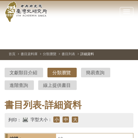
中
跳
到
點
央
主
擊
要
開
研
內
啟
容
或
究
切
上
下
主
區
換
一
一
圖
關
暫
張
張
連
塊
閉
停、
圖
圖
結
院-
播
片
片
首頁
書目資料庫
分類瀏覽
書目列表
詳細資料
網
放
站
臺
主
文獻類目介紹
分類瀏覽
簡易查詢
要
灣
選
進階查詢
線上提供書目
單
史
研
書目列表-詳細資料
究
字型大小：
小
中
大
列印：
所-