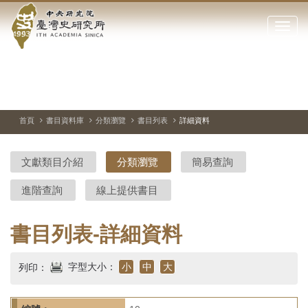
中
跳
到
點
央
主
擊
要
開
研
內
啟
容
或
究
切
上
下
主
區
換
一
一
圖
關
暫
張
張
連
塊
閉
停、
圖
圖
結
院-
播
片
片
首頁
書目資料庫
分類瀏覽
書目列表
詳細資料
網
放
站
臺
主
文獻類目介紹
分類瀏覽
簡易查詢
要
灣
選
進階查詢
線上提供書目
單
史
研
書目列表-詳細資料
究
字型大小：
小
中
大
列印：
所-