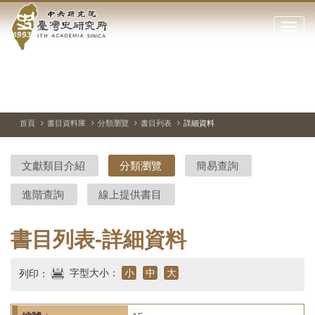
中
跳
到
點
央
主
擊
要
開
研
內
啟
容
或
究
切
上
下
主
區
換
一
一
圖
關
暫
張
張
連
塊
閉
停、
圖
圖
結
院-
播
片
片
首頁
書目資料庫
分類瀏覽
書目列表
詳細資料
網
放
站
臺
主
文獻類目介紹
分類瀏覽
簡易查詢
要
灣
選
進階查詢
線上提供書目
單
史
研
書目列表-詳細資料
究
字型大小：
小
中
大
列印：
所-