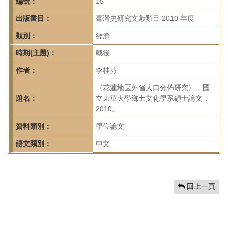
首
編號：
15
頁
出版書目：
臺灣史研究文獻類目 2010 年度
類別：
經濟
時期(主題)：
戰後
作者：
李桂芬
〈花蓮地區外省人口分佈研究〉，國
題名：
立東華大學鄉土文化學系碩士論文，
2010。
資料類別：
學位論文
語文類別：
中文
回上一頁