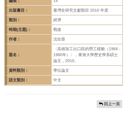
首
編號：
14
頁
出版書目：
臺灣史研究文獻類目 2010 年度
類別：
經濟
時期(主題)：
戰後
作者：
沈欣蓉
〈高雄加工出口區的勞工樣貌（1966 -
題名：
1980年）〉，東海大學歷史學系碩士
論文，2010。
資料類別：
學位論文
語文類別：
中文
回上一頁