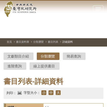
中
跳
到
點
央
主
擊
要
開
研
內
啟
容
或
究
切
上
下
主
區
換
一
一
圖
關
暫
張
張
連
塊
閉
停、
圖
圖
結
院-
播
片
片
首頁
書目資料庫
分類瀏覽
書目列表
詳細資料
網
放
站
臺
主
文獻類目介紹
分類瀏覽
簡易查詢
要
灣
選
進階查詢
線上提供書目
單
史
研
書目列表-詳細資料
究
字型大小：
小
中
大
列印：
所-