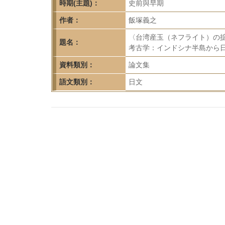
首
時期(主題)：
史前與早期
頁
作者：
飯塚義之
〈台湾産玉（ネフライト）の
題名：
考古学：インドシナ半島から日本
資料類別：
論文集
語文類別：
日文