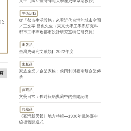
女士（國立臺灣師範大學歷史學系副教授）
學術活動
從「都市生活設施」來看近代台灣的城市空間
道と
／三文字 昌也先生（東京大學工學系研究科
都市工學專攻都市設計研究室特任研究員）
出版品
臺灣史研究文獻類目2022年度
出版品
家族企業／企業家族：侯雨利與臺南幫企業傳
頁
承
典藏品
文藝日常：舊時報紙典藏中的臺陽記憶
典藏品
《臺灣新民報》地方特輯—1938年鐵路臺中
線復舊開通式