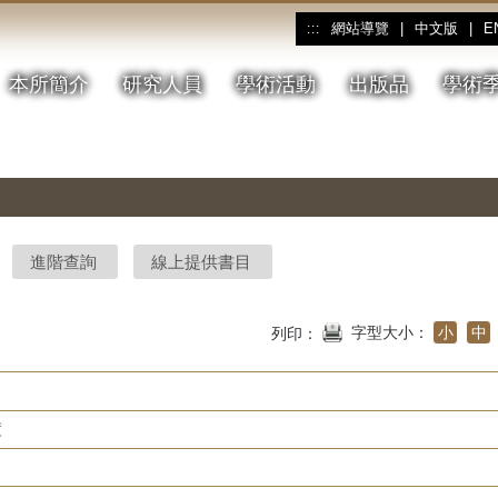
網站導覽
|
中文版
|
E
:::
本所簡介
研究人員
學術活動
出版品
學術
進階查詢
線上提供書目
字型大小：
小
中
列印：
度