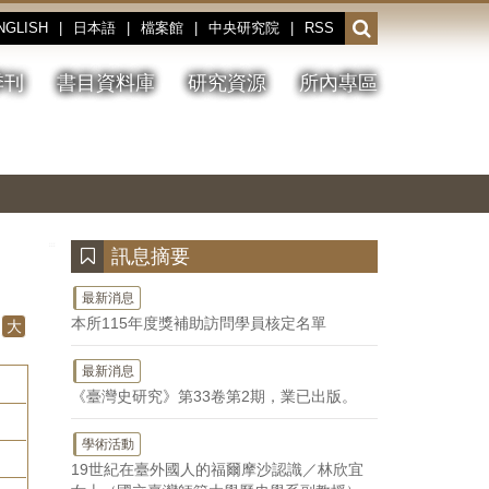
NGLISH
|
日本語
|
檔案館
|
中央研究院
|
RSS
開
啟
或
季刊
書目資料庫
研究資源
所內專區
收
合
搜
切
上
下
主
換
一
一
圖
尋
暫
張
張
連
停、
圖
圖
結
欄
播
片
片
位
放
:::
訊息摘要
最新消息
本所115年度獎補助訪問學員核定名單
大
最新消息
《臺灣史研究》第33卷第2期，業已出版。
學術活動
19世紀在臺外國人的福爾摩沙認識／林欣宜