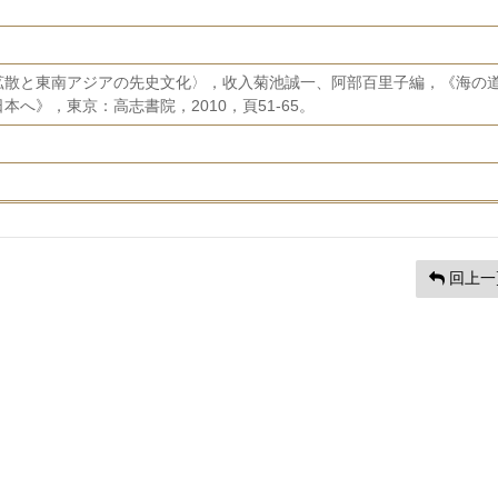
拡散と東南アジアの先史文化〉，收入菊池誠一、阿部百里子編，《海の
へ》，東京：高志書院，2010，頁51-65。
回上一