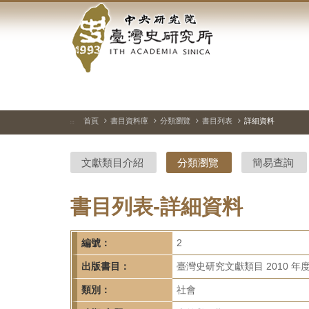
中
跳
到
央
主
要
研
內
容
究
區
塊
院-
首頁
書目資料庫
分類瀏覽
書目列表
詳細資料
:::
臺
文獻類目介紹
分類瀏覽
簡易查詢
灣
史
書目列表-詳細資料
研
編號：
2
究
出版書目：
臺灣史研究文獻類目 2010 年
所-
類別：
社會