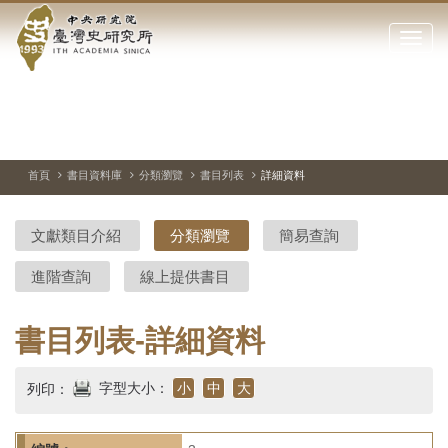
中
跳
到
點
央
主
擊
要
開
研
內
啟
容
或
究
切
上
下
主
區
換
一
一
圖
關
暫
張
張
連
塊
閉
停、
圖
圖
結
院-
播
片
片
首頁
書目資料庫
分類瀏覽
書目列表
詳細資料
網
放
站
臺
主
文獻類目介紹
分類瀏覽
簡易查詢
要
灣
選
進階查詢
線上提供書目
單
史
研
書目列表-詳細資料
究
字型大小：
小
中
大
列印：
所-