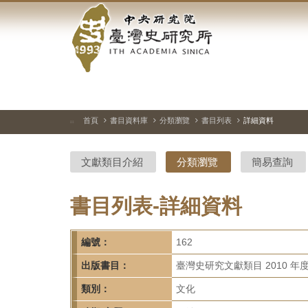
中
跳
到
央
主
要
研
內
容
究
區
塊
院-
首頁
書目資料庫
分類瀏覽
書目列表
詳細資料
:::
臺
文獻類目介紹
分類瀏覽
簡易查詢
灣
史
書目列表-詳細資料
研
編號：
162
究
出版書目：
臺灣史研究文獻類目 2010 年
所-
類別：
文化