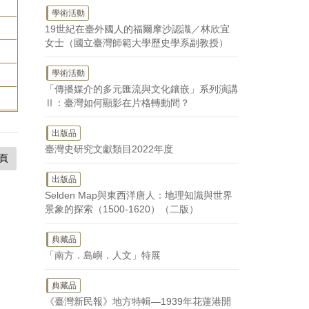
學術活動
19世紀在臺外國人的福爾摩沙認識／林欣宜
女士（國立臺灣師範大學歷史學系副教授）
學術活動
「傳播媒介的多元匯流與文化鑲嵌」系列演講
Ⅱ：臺灣如何顯影在片格轉動間？
出版品
臺灣史研究文獻類目2022年度
頁
出版品
Selden Map與東西洋唐人：地理知識與世界
景象的探索（1500-1620）（二版）
典藏品
「南方．島嶼．人文」特展
典藏品
《臺灣新民報》地方特輯—1939年花蓮港開