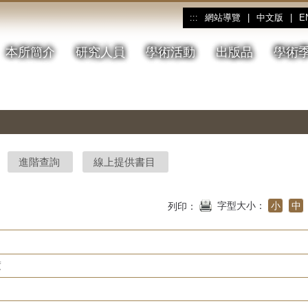
網站導覽
|
中文版
|
E
:::
本所簡介
研究人員
學術活動
出版品
學術
進階查詢
線上提供書目
字型大小：
小
中
列印：
度