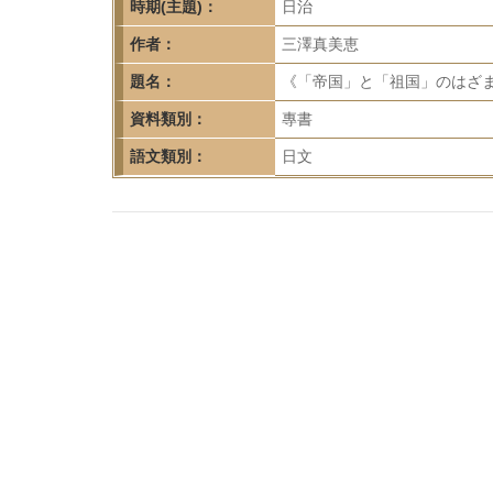
首
時期(主題)：
日治
頁
作者：
三澤真美恵
題名：
《「帝国」と「祖国」のはざま
資料類別：
專書
語文類別：
日文