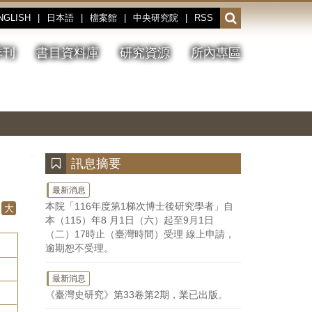
NGLISH
|
日本語
|
檔案館
|
中央研究院
|
RSS
開
啟
或
季刊
書目資料庫
研究資源
所內專區
收
合
搜
切
上
下
主
換
一
一
圖
尋
暫
張
張
連
停、
圖
圖
結
欄
播
片
片
位
放
:::
訊息摘要
最新消息
本院「116年度第1梯次博士後研究學者」自
大
本（115）年8 月1日（六）起至9月1日
（二）17時止（臺灣時間）受理 線上申請，
逾期恕不受理。
最新消息
《臺灣史研究》第33卷第2期，業已出版。