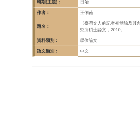
首
時期(主題)：
日治
頁
作者：
王俐茹
〈臺灣文人的記者初體驗及其
題名：
究所碩士論文，2010。
資料類別：
學位論文
語文類別：
中文