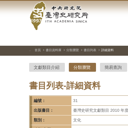
中
跳
到
央
主
要
研
內
容
究
區
塊
院-
首頁
書目資料庫
分類瀏覽
書目列表
詳細資料
:::
臺
文獻類目介紹
分類瀏覽
簡易查詢
灣
史
書目列表-詳細資料
研
編號：
31
究
出版書目：
臺灣史研究文獻類目 2010 年
所-
類別：
文化