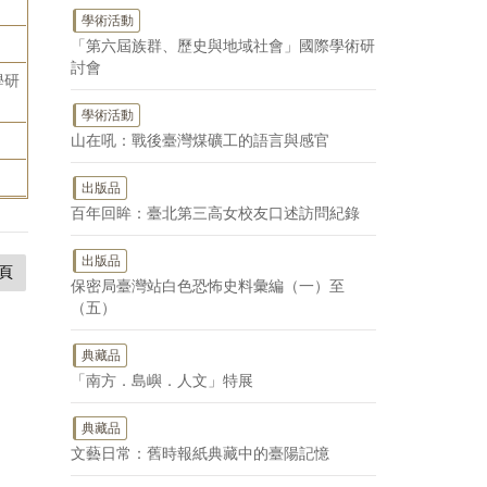
學術活動
「第六屆族群、歷史與地域社會」國際學術研
討會
學研
學術活動
山在吼：戰後臺灣煤礦工的語言與感官
出版品
百年回眸：臺北第三高女校友口述訪問紀錄
出版品
頁
保密局臺灣站白色恐怖史料彙編（一）至
（五）
典藏品
「南方．島嶼．人文」特展
典藏品
文藝日常：舊時報紙典藏中的臺陽記憶