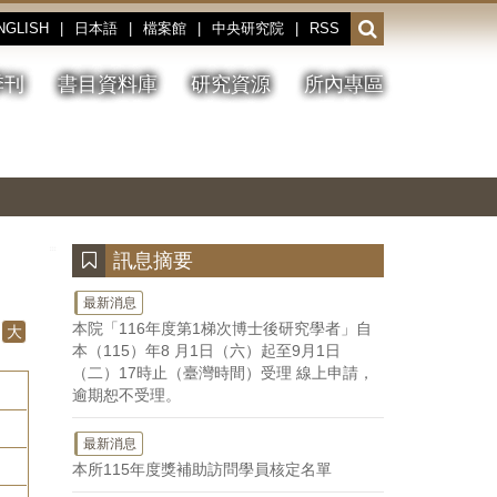
NGLISH
|
日本語
|
檔案館
|
中央研究院
|
RSS
開
啟
或
季刊
書目資料庫
研究資源
所內專區
收
合
搜
切
上
下
主
換
一
一
圖
尋
暫
張
張
連
停、
圖
圖
結
欄
播
片
片
位
放
:::
訊息摘要
最新消息
本院「116年度第1梯次博士後研究學者」自
大
本（115）年8 月1日（六）起至9月1日
（二）17時止（臺灣時間）受理 線上申請，
逾期恕不受理。
最新消息
本所115年度獎補助訪問學員核定名單