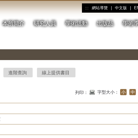
網站導覽
|
中文版
|
E
:::
本所簡介
研究人員
學術活動
出版品
學術
進階查詢
線上提供書目
字型大小：
小
中
列印：
度