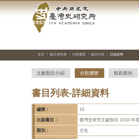
中
跳
到
央
主
要
研
內
容
究
區
塊
院-
首頁
書目資料庫
分類瀏覽
書目列表
詳細資料
:::
臺
文獻類目介紹
分類瀏覽
簡易查詢
灣
史
書目列表-詳細資料
研
編號：
10
究
出版書目：
臺灣史研究文獻類目 2010 年
所-
類別：
文化