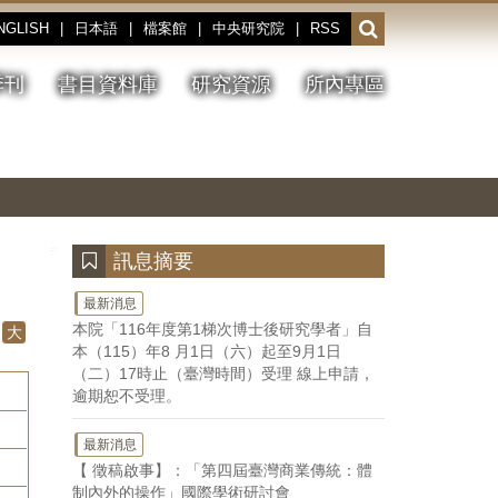
NGLISH
|
日本語
|
檔案館
|
中央研究院
|
RSS
開
啟
或
季刊
書目資料庫
研究資源
所內專區
收
合
搜
切
上
下
主
換
一
一
圖
尋
暫
張
張
連
停、
圖
圖
結
欄
播
片
片
位
放
:::
訊息摘要
最新消息
本院「116年度第1梯次博士後研究學者」自
大
本（115）年8 月1日（六）起至9月1日
（二）17時止（臺灣時間）受理 線上申請，
逾期恕不受理。
最新消息
【 徵稿啟事】：「第四屆臺灣商業傳統：體
制內外的操作」國際學術研討會