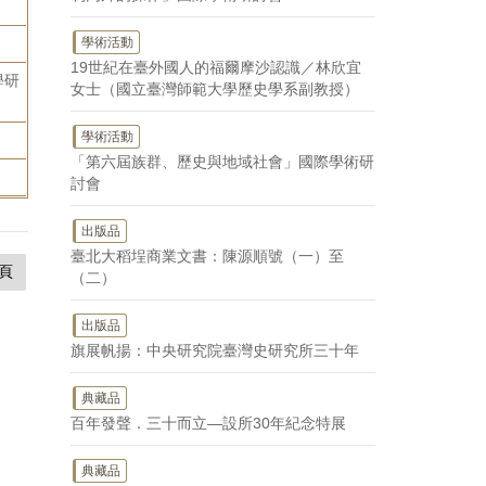
學術活動
19世紀在臺外國人的福爾摩沙認識／林欣宜
學研
女士（國立臺灣師範大學歷史學系副教授）
學術活動
「第六屆族群、歷史與地域社會」國際學術研
討會
出版品
臺北大稻埕商業文書：陳源順號（一）至
頁
（二）
出版品
旗展帆揚：中央研究院臺灣史研究所三十年
典藏品
百年發聲．三十而立—設所30年紀念特展
典藏品