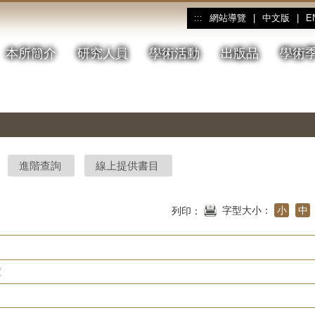
網站導覽
|
中文版
|
E
:::
本所簡介
研究人員
學術活動
出版品
學術
進階查詢
線上提供書目
字型大小：
小
中
列印：
度