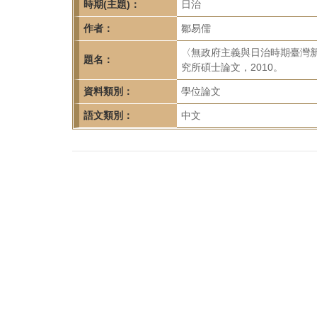
首
時期(主題)：
日治
頁
作者：
鄒易儒
〈無政府主義與日治時期臺灣
題名：
究所碩士論文，2010。
資料類別：
學位論文
語文類別：
中文