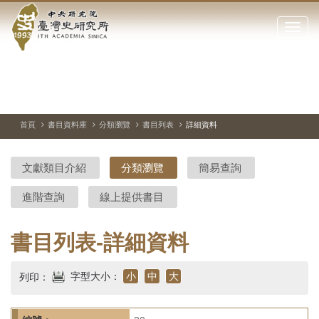
中
跳
到
點
央
主
擊
要
開
研
內
啟
容
或
究
切
上
下
主
區
換
一
一
圖
關
暫
張
張
連
塊
閉
停、
圖
圖
結
院-
播
片
片
首頁
書目資料庫
分類瀏覽
書目列表
詳細資料
網
放
站
臺
主
文獻類目介紹
分類瀏覽
簡易查詢
要
灣
選
進階查詢
線上提供書目
單
史
研
書目列表-詳細資料
究
字型大小：
小
中
大
列印：
所-