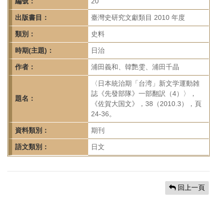
首
編號：
20
頁
出版書目：
臺灣史研究文獻類目 2010 年度
類別：
史料
時期(主題)：
日治
作者：
浦田義和、韓艷雯、浦田千晶
〈日本統治期「台湾」新文学運動雑
誌《先發部隊》一部翻訳（4）〉，
題名：
《佐賀大国文》，38（2010.3），頁
24-36。
資料類別：
期刊
語文類別：
日文
回上一頁