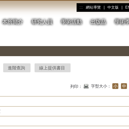
網站導覽
|
中文版
|
E
:::
本所簡介
研究人員
學術活動
出版品
學術
進階查詢
線上提供書目
字型大小：
小
中
列印：
度