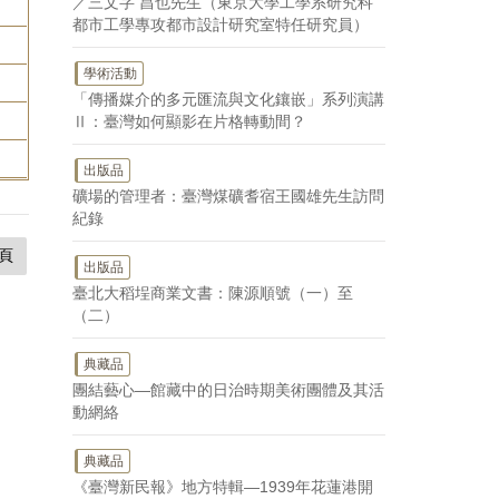
／三文字 昌也先生（東京大學工學系研究科
都市工學專攻都市設計研究室特任研究員）
學術活動
「傳播媒介的多元匯流與文化鑲嵌」系列演講
Ⅱ：臺灣如何顯影在片格轉動間？
出版品
礦場的管理者：臺灣煤礦耆宿王國雄先生訪問
紀錄
頁
出版品
臺北大稻埕商業文書：陳源順號（一）至
（二）
典藏品
團結藝心—館藏中的日治時期美術團體及其活
動網絡
典藏品
《臺灣新民報》地方特輯—1939年花蓮港開