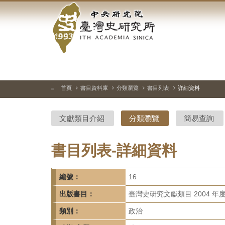
中
跳
到
央
主
要
研
內
容
究
區
塊
院-
首頁
書目資料庫
分類瀏覽
書目列表
詳細資料
:::
臺
文獻類目介紹
分類瀏覽
簡易查詢
灣
史
書目列表-詳細資料
研
編號：
16
究
出版書目：
臺灣史研究文獻類目 2004 年
所-
類別：
政治