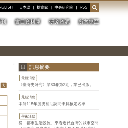
NGLISH
|
日本語
|
檔案館
|
中央研究院
|
RSS
開
啟
或
季刊
書目資料庫
研究資源
所內專區
收
合
搜
切
上
下
主
換
一
一
圖
尋
暫
張
張
連
停、
圖
圖
結
欄
播
片
片
位
放
:::
訊息摘要
最新消息
《臺灣史研究》第33卷第2期，業已出版。
大
最新消息
本所115年度獎補助訪問學員核定名單
學術活動
從「都市生活設施」來看近代台灣的城市空間