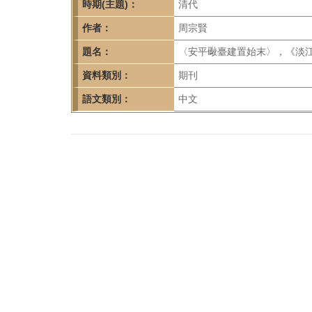
首
時期(主題)：
清代
頁
作者：
周宗賢
題名：
〈安平礮臺建置始末〉，《淡江史學
資料類別：
期刊
語文類別：
中文