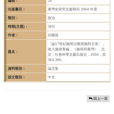
首
編號：
14
頁
出版書目：
臺灣史研究文獻類目 2004 年度
類別：
政治
時期(主題)：
清代
作者：
邱榮裕
〈論17世紀施琅治臺措施與主張〉，
收入施偉青編，《施琅與臺灣》，北
題名：
京：社會科學文獻出版社，2004，頁
363-380。
資料類別：
論文集
語文類別：
中文
回上一頁