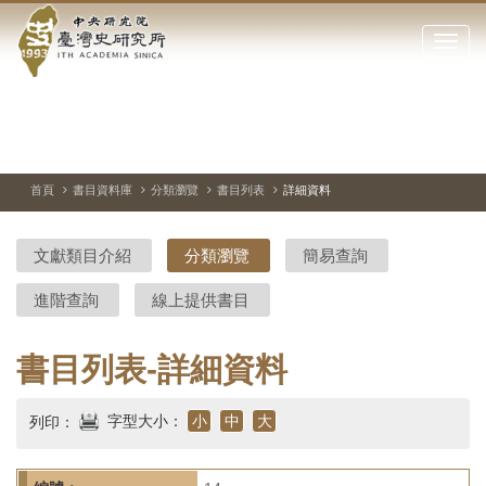
中
跳
到
點
央
主
擊
要
開
研
內
啟
容
或
究
切
上
下
主
區
換
一
一
圖
關
暫
張
張
連
塊
閉
停、
圖
圖
結
院-
播
片
片
首頁
書目資料庫
分類瀏覽
書目列表
詳細資料
網
放
站
臺
主
文獻類目介紹
分類瀏覽
簡易查詢
要
灣
選
進階查詢
線上提供書目
單
史
研
書目列表-詳細資料
究
字型大小：
小
中
大
列印：
所-