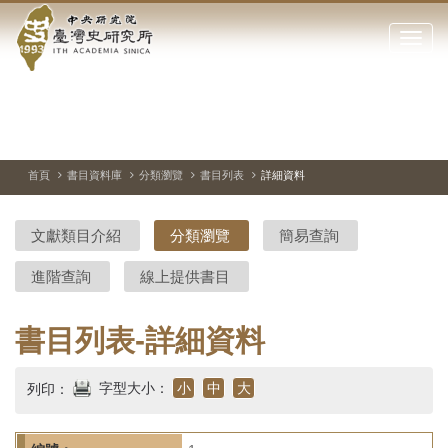
中
跳
到
點
央
主
擊
要
開
研
內
啟
容
或
究
切
上
下
主
區
換
一
一
圖
關
暫
張
張
連
塊
閉
停、
圖
圖
結
院-
播
片
片
首頁
書目資料庫
分類瀏覽
書目列表
詳細資料
網
放
站
臺
主
文獻類目介紹
分類瀏覽
簡易查詢
要
灣
選
進階查詢
線上提供書目
單
史
研
書目列表-詳細資料
究
字型大小：
小
中
大
列印：
所-