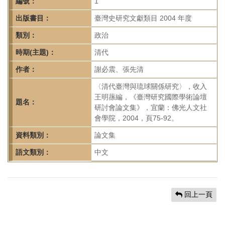
首
編號：
1
頁
出版書目：
臺灣史研究文獻類目 2004 年度
類別：
政治
時期(主題)：
清代
作者：
謝必震、張先清
〈清代臺灣與琉球關係研究〉，收入
王明蓀編，《臺灣研究國際學術論壇
題名：
研討會論文集》，宜蘭：佛光人文社
會學院，2004，頁75-92。
資料類別：
論文集
語文類別：
中文
回上一頁