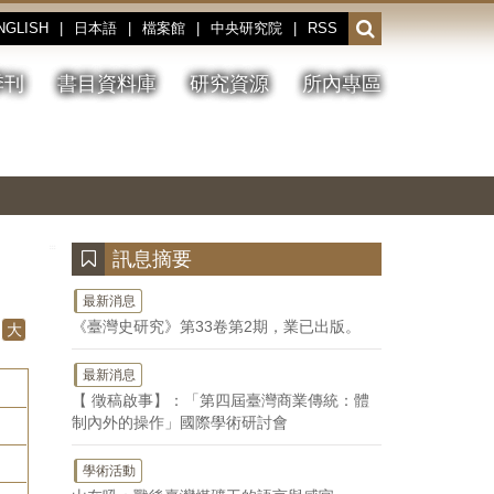
NGLISH
|
日本語
|
檔案館
|
中央研究院
|
RSS
開
啟
或
季刊
書目資料庫
研究資源
所內專區
收
合
搜
切
上
下
主
換
一
一
圖
尋
暫
張
張
連
停、
圖
圖
結
欄
播
片
片
位
放
:::
訊息摘要
最新消息
《臺灣史研究》第33卷第2期，業已出版。
大
最新消息
【 徵稿啟事】：「第四屆臺灣商業傳統：體
制內外的操作」國際學術研討會
學術活動