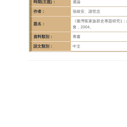
首
時期(主題)：
通論
頁
作者：
張維安、謝世忠
《臺灣客家族群史專題研究1
題名：
會，2004。
資料類別：
專書
語文類別：
中文