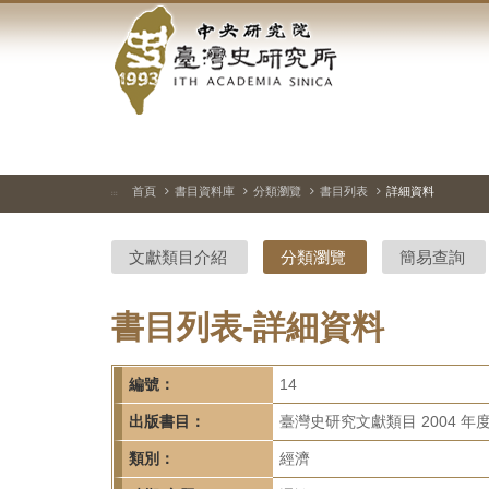
中
跳
到
央
主
要
研
內
容
究
區
塊
院-
首頁
書目資料庫
分類瀏覽
書目列表
詳細資料
:::
臺
文獻類目介紹
分類瀏覽
簡易查詢
灣
史
書目列表-詳細資料
研
編號：
14
究
出版書目：
臺灣史研究文獻類目 2004 年
所-
類別：
經濟