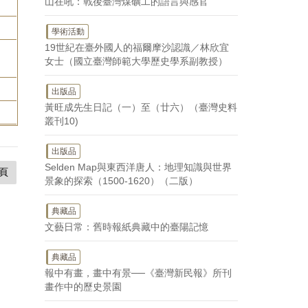
山在吼：戰後臺灣煤礦工的語言與感官
學術活動
19世紀在臺外國人的福爾摩沙認識／林欣宜
女士（國立臺灣師範大學歷史學系副教授）
出版品
黃旺成先生日記（一）至（廿六）（臺灣史料
叢刊10)
出版品
Selden Map與東西洋唐人：地理知識與世界
頁
景象的探索（1500-1620）（二版）
典藏品
文藝日常：舊時報紙典藏中的臺陽記憶
典藏品
報中有畫，畫中有景──《臺灣新民報》所刊
畫作中的歷史景園