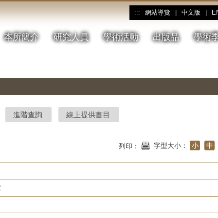
網站導覽
|
中文版
|
E
:::
本所簡介
研究人員
學術活動
出版品
學術
進階查詢
線上提供書目
字型大小：
小
中
列印：
度