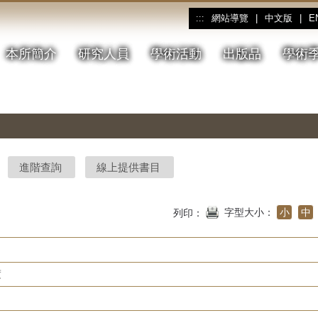
網站導覽
|
中文版
|
E
:::
本所簡介
研究人員
學術活動
出版品
學術
進階查詢
線上提供書目
字型大小：
小
中
列印：
度