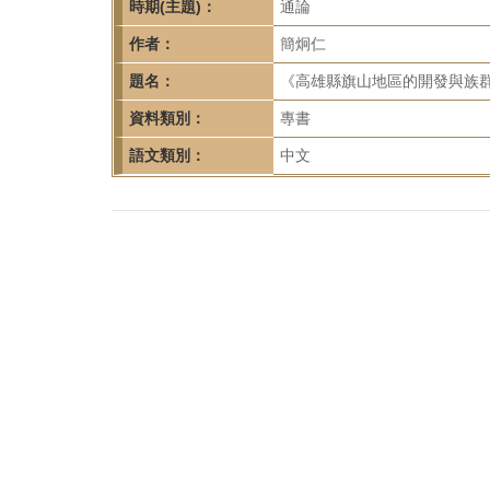
首
時期(主題)：
通論
頁
作者：
簡炯仁
題名：
《高雄縣旗山地區的開發與族群
資料類別：
專書
語文類別：
中文