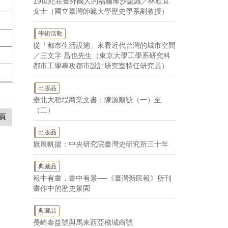
19世紀在臺外國人的福爾摩沙認識／林欣宜
女士（國立臺灣師範大學歷史學系副教授）
學術活動
從「都市生活設施」來看近代台灣的城市空間
／三文字 昌也先生（東京大學工學系研究科
都市工學專攻都市設計研究室特任研究員）
出版品
臺北大稻埕商業文書：陳源順號（一）至
（二）
頁
出版品
旗展帆揚：中央研究院臺灣史研究所三十年
典藏品
報中有畫，畫中有景──《臺灣新民報》所刊
畫作中的歷史景園
典藏品
長崎泰益號與馬來西亞檳城商號