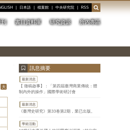
NGLISH
|
日本語
|
檔案館
|
中央研究院
|
RSS
開
啟
或
季刊
書目資料庫
研究資源
所內專區
收
合
搜
切
上
下
主
換
一
一
圖
尋
暫
張
張
連
停、
圖
圖
結
欄
播
片
片
位
放
:::
訊息摘要
最新消息
【 徵稿啟事】：「第四屆臺灣商業傳統：體
大
制內外的操作」國際學術研討會
最新消息
《臺灣史研究》第33卷第2期，業已出版。
學術活動