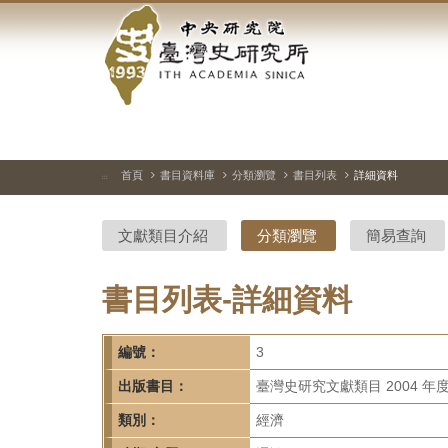
中
跳
到
央
主
要
研
內
容
究
區
塊
院-
首頁
書目資料庫
分類瀏覽
書目列表
詳細資料
:::
臺
文獻類目介紹
分類瀏覽
簡易查詢
灣
史
書目列表-詳細資料
研
編號：
3
究
出版書目：
臺灣史研究文獻類目 2004 年
所-
類別：
經濟