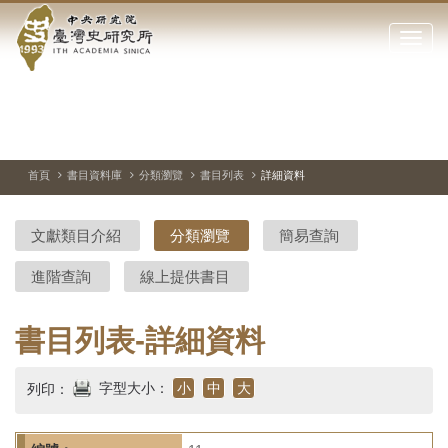
中
跳
到
點
央
主
擊
要
開
研
內
啟
容
或
究
切
上
下
主
區
換
一
一
圖
關
暫
張
張
連
塊
閉
停、
圖
圖
結
院-
播
片
片
首頁
書目資料庫
分類瀏覽
書目列表
詳細資料
網
放
站
臺
主
文獻類目介紹
分類瀏覽
簡易查詢
要
灣
選
進階查詢
線上提供書目
單
史
研
書目列表-詳細資料
究
字型大小：
小
中
大
列印：
所-