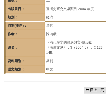
首
編號：
11
頁
出版書目：
臺灣史研究文獻類目 2004 年度
類別：
經濟
時期(主題)：
清代
作者：
陳鴻獻
〈清代鹽水的貿易與官治組織〉，
題名：
《南瀛文獻》，3（2004.8），頁126-
145。
資料類別：
期刊
語文類別：
中文
回上一頁